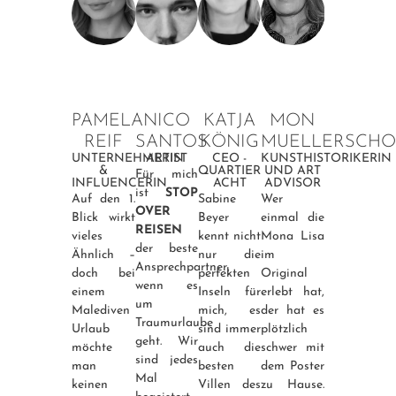
PAMELA
NICO
KATJA
MON
REIF
SANTOS
KÖNIG
MUELLERSCH
UNTERNEHMERIN
ARTIST
CEO -
KUNSTHISTORIKERIN
&
QUARTIER
UND ART
Für mich
INFLUENCERIN
ACHT
ADVISOR
ist
STOP
Auf den 1.
Sabine
Wer
OVER
Blick wirkt
Beyer
einmal die
REISEN
vieles
kennt nicht
Mona Lisa
der beste
Ähnlich –
nur die
im
Ansprechpartner,
doch bei
perfekten
Original
wenn es
einem
Inseln für
erlebt hat,
um
Malediven
mich, es
der hat es
Traumurlaube
Urlaub
sind immer
plötzlich
geht. Wir
möchte
auch die
schwer mit
sind jedes
man
besten
dem Poster
Mal
keinen
Villen des
zu Hause.