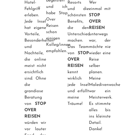
begeistert
Hotel-
Resorts
Wer
und ich
Fehlgriff
und die
einmal mit
habe Stop
erleben.
schönsten
STOP
Over
Jede Insel
Benefits,
OVER
Reisen
hat eigene
die den
REISEN
schon
Vorteile,
Unterschied
unterwegs
einigen
Besonderheiten
machen.
war, der
Kolleg/innen
und
Das Team
möchte nie
empfohlen.
Nachteile,
von
STOP
wieder eine
die online
OVER
Reise
meist nicht
REISEN
selber
ersichtlich
kennt
planen.
sind. Ohne
wirklich
Meine
die
jede Insel
Maledivenwoche
grandiose
und erfüllt
war ein
Beratung
meine
Meisterwerk.
von
STOP
Träume!
Es stimmte
OVER
alles bis
REISEN
ins kleinste
würden wir
Detail.
vor lauter
Danke!