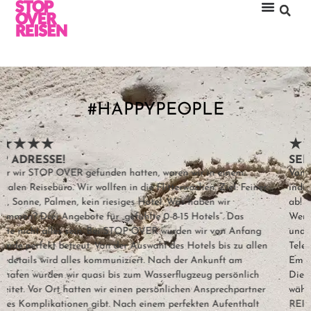
#HAPPYPEOPLE
SENSATIONELL
Von der ersten Idee bis zum Boarding des Rückflugs –
individuelle Betreuung auf höchst professionellem Niveau. Hut
ab! Details, von denen wir nicht mal wussten, dass wir auf sie
Wert legen würden, wurden mitgedacht. Aufmerksames Zuhören
und Beantworten jeder noch so kleinen Frage, bei jedem
Telefonat und jeder (super schnell) beantworteten E-Mail. Die
Empfehlung der absolut richtigen Insel für unsere Bedürfnisse.
Die permanente Erreichbarkeit für alle Anliegen und Rückfragen
während unseres Aufenthalts. Immer wieder STOP OVER
REISEN, wenn es auf die Malediven geht, absolute Empfehlung.