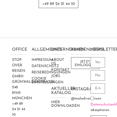
+49 89 24 21 44 10
OFFICE
ALLGEMEINES
UNTERNEHMEN
KUNDENLOGIN
NEWSLETTE
STOP
IMPRESSUM
ABOUT
JETZT
US
OVER
EINLOGGEN
DATENSCHUTZ
KONTAKT
REISEN
REISEBEDINGUNGEN
JOBS
GMBH
COOKIE
GRÜNWALDERSTRASSE 2
EINSTELLUNGEN
48
AKTUELLER
INSTAGRAM
81545
KATALOG
MÜNCHEN
@maledivenreisen
HIER
+49 89
Datenschutzerk
DOWNLOADEN
24 21 44
akzeptieren
10