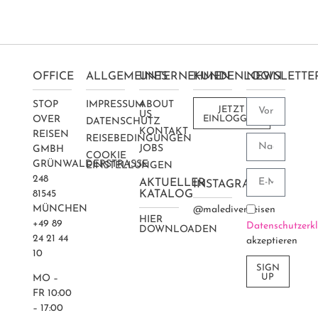
OFFICE
ALLGEMEINES
UNTERNEHMEN
KUNDENLOGIN
NEWSLETTE
STOP
IMPRESSUM
ABOUT
JETZT
US
OVER
EINLOGGEN
DATENSCHUTZ
KONTAKT
REISEN
REISEBEDINGUNGEN
JOBS
GMBH
COOKIE
GRÜNWALDERSTRASSE 2
EINSTELLUNGEN
48
AKTUELLER
INSTAGRAM
81545
KATALOG
MÜNCHEN
@maledivenreisen
HIER
+49 89
Datenschutzerk
DOWNLOADEN
24 21 44
akzeptieren
10
SIGN
UP
MO –
FR 10:00
– 17:00