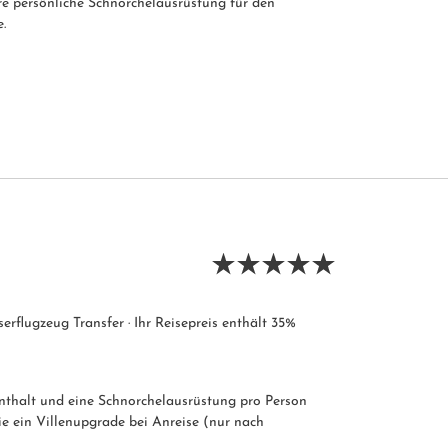
re persönliche Schnorchelausrüstung für den
.
serflugzeug Transfer · Ihr Reisepreis enthält 35%
nthalt und eine Schnorchelausrüstung pro Person
e ein Villenupgrade bei Anreise (nur nach