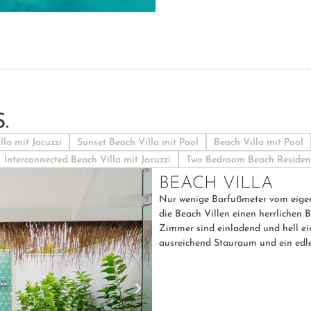
.
lla mit Jacuzzi
Sunset Beach Villa mit Pool
Beach Villa mit Pool
Interconnected Beach Villa mit Jacuzzi
Two Bedroom Beach Residen
BEACH VILLA
Nur wenige Barfußmeter vom eigene
die Beach Villen einen herrlichen 
Zimmer sind einladend und hell ein
ausreichend Stauraum und ein ed