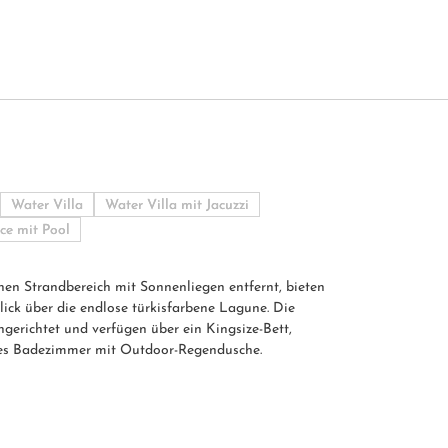
Water Villa
Water Villa mit Jacuzzi
ce mit Pool
n Strandbereich mit Sonnenliegen entfernt, bieten
Blick über die endlose türkisfarbene Lagune. Die
gerichtet und verfügen über ein Kingsize-Bett,
les Badezimmer mit Outdoor-Regendusche.