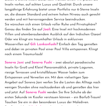
Inseln vorher, auf echten Luxus und Qualität. Durch unsere
langjährige Erfahrung bietet unser Portfolio nur 6-Sterne Inseln
an, die diesem Standard und extrem hohen Niveau auch gerecht
werden und mit hervorragendem Service beeindrucken.
Sie wünschen sich einen Urlaub voller Ruhe und Privatsphäre?
Genau das finden Sie auf
Joali
. Eine Insel mit hochmodernen
Villen und atemberaubendem Ausblick auf den Indischen Ozean!
Oder wie klingt ein traumhafter Urlaub in exklusiven
Wasservillen auf
Gili Lankanfushi
? Einfach den Tag genießen
und dabei im privaten Pool einer Pool Villa entspannen. Klingt
nach einem Traumurlaub!
Soneva Jani
und
Soneva Fushi
– zwei absolut paradiesische
Inseln für Groß und Klein! Panoramablick, private Lagunen,
riesige Terrassen und kristallblaues Wasser laden zum
Entspannen und Verweilen ein. Mit dem vielseitigen Spa-
Angebot auf Soneva Jani werfen Sie die Lasten des Alltags nach
wenigen Stunden ohne nachzudenken ab und genießen das hier
und jetzt. Auf
Soneva Fushi
werden Sie Ihre Schuhe ab der
ersten Sekunde im Koofer verstauen können – ein Barfuß-Traum!
Tauchen Sie ein in den besonderen Luxus der Malediven.