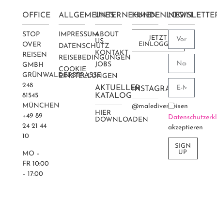
OFFICE
ALLGEMEINES
UNTERNEHMEN
KUNDENLOGIN
NEWSLETTE
STOP
IMPRESSUM
ABOUT
JETZT
US
OVER
EINLOGGEN
DATENSCHUTZ
KONTAKT
REISEN
REISEBEDINGUNGEN
JOBS
GMBH
COOKIE
GRÜNWALDERSTRASSE 2
EINSTELLUNGEN
48
AKTUELLER
INSTAGRAM
81545
KATALOG
MÜNCHEN
@maledivenreisen
HIER
+49 89
Datenschutzerk
DOWNLOADEN
24 21 44
akzeptieren
10
SIGN
UP
MO –
FR 10:00
– 17:00