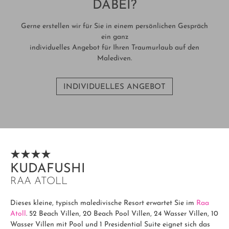
DABEI?
Gerne erstellen wir für Sie in einem persönlichen Gespräch
ein ganz
individuelles Angebot für Ihren Traumurlaub auf den
Malediven.
INDIVIDUELLES ANGEBOT
KUDAFUSHI
RAA ATOLL
Dieses kleine, typisch maledivische Resort erwartet Sie im
Raa
Atoll
. 52 Beach Villen, 20 Beach Pool Villen, 24 Wasser Villen, 10
Wasser Villen mit Pool und 1 Presidential Suite eignet sich das