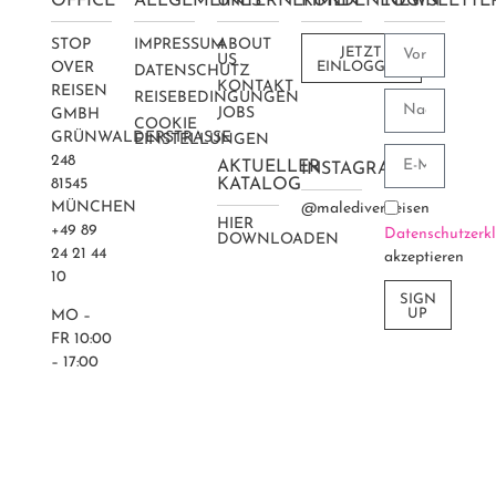
OFFICE
ALLGEMEINES
UNTERNEHMEN
KUNDENLOGIN
NEWSLETTE
STOP
IMPRESSUM
ABOUT
JETZT
US
OVER
EINLOGGEN
DATENSCHUTZ
KONTAKT
REISEN
REISEBEDINGUNGEN
JOBS
GMBH
COOKIE
GRÜNWALDERSTRASSE 2
EINSTELLUNGEN
48
AKTUELLER
INSTAGRAM
81545
KATALOG
MÜNCHEN
@maledivenreisen
HIER
+49 89
Datenschutzerk
DOWNLOADEN
24 21 44
akzeptieren
10
SIGN
UP
MO –
FR 10:00
– 17:00