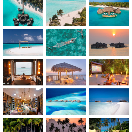
eine besonders stille und romantische Nacht in
vollkommener Privatsphäre. Eingebettet in weiche
Kissen, begleitet vom sanften Rauschen des Ozeans und
dem Funkeln der Sterne, erleben Sie die Malediven von
ihrer ruhigsten Seite. Ein intimer Moment voller Weite,
Nähe und Zweisamkeit.