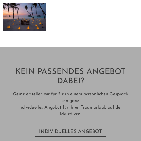
KEIN PASSENDES ANGEBOT
DABEI?
Gerne erstellen wir für Sie in einem persönlichen Gespräch
ein ganz
individuelles Angebot für Ihren Traumurlaub auf den
Malediven.
INDIVIDUELLES ANGEBOT