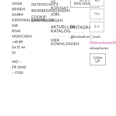
JETZT
US
OVER
EINLOGGEN
DATENSCHUTZ
KONTAKT
REISEN
REISEBEDINGUNGEN
JOBS
GMBH
COOKIE
GRÜNWALDERSTRASSE 2
EINSTELLUNGEN
48
AKTUELLER
INSTAGRAM
81545
KATALOG
MÜNCHEN
@maledivenreisen
HIER
+49 89
Datenschutzerk
DOWNLOADEN
24 21 44
akzeptieren
10
SIGN
UP
MO –
FR 10:00
– 17:00