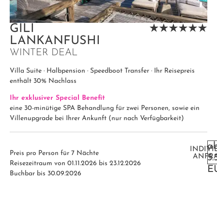
GILI
LANKANFUSHI
WINTER DEAL
Villa Suite · Halbpension · Speedboot Transfer · Ihr Reisepreis
enthält 30% Nachlass
Ihr exklusiver Special Benefit
eine 30-minütige SPA Behandlung für zwei Personen, sowie ein
Villenupgrade bei Ihrer Ankunft (nur nach Verfügbarkeit)
a
INDIVI
Preis pro Person für 7 Nächte
ANFR
5.
Reisezeitraum von 01.11.2026 bis 23.12.2026
E
Buchbar bis 30.09.2026