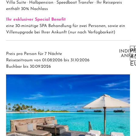
Villa Suite · Halbpension · Speedboot Transfer · Ihr Reisepreis
enthält 30% Nachlass
Ihr exklusiver Special Benefit
eine 30-minütige SPA Behandlung für zwei Personen, sowie ein
Villenupgrade bei Ihrer Ankunft (nur nach Verfügbarkeit)
a
INDIVI
Preis pro Person für 7 Nächte
ANFR
4.
Reisezeitraum von 01.08.2026 bis 31.10.2026
E
Buchbar bis 30.09.2026