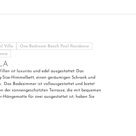
l Villa
One Bedroom Beach Pool Residence
ence
LA
llen ist luxuriös und edel ausgestattet: Das
ng-Size-Himmelbett, einen geräumigen Schrank und
 Das Badezimmer ist vollausgestattet und bietet
Von der sonnengeschützten Terrasse, die mit bequemen
-Hängematte für zwei ausgestattet ist, haben Sie