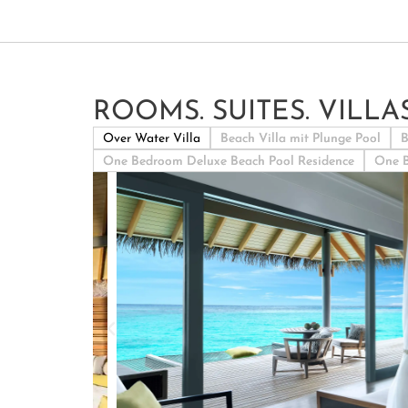
ROOMS. SUITES. VILLAS
Over Water Villa
Beach Villa mit Plunge Pool
B
One Bedroom Deluxe Beach Pool Residence
One B