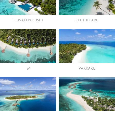
HUVAFEN FUSHI
REETHI FARU
W
VAKKARU