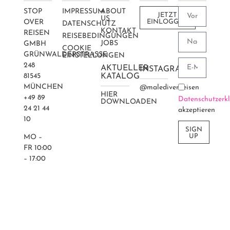
STOP
IMPRESSUM
ABOUT
JETZT
US
OVER
EINLOGGEN
DATENSCHUTZ
KONTAKT
REISEN
REISEBEDINGUNGEN
JOBS
GMBH
COOKIE
GRÜNWALDERSTRASSE 2
EINSTELLUNGEN
48
AKTUELLER
INSTAGRAM
81545
KATALOG
MÜNCHEN
@maledivenreisen
HIER
+49 89
Datenschutzerk
DOWNLOADEN
24 21 44
akzeptieren
10
SIGN
UP
MO –
FR 10:00
– 17:00