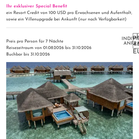
Ihr exklusiver Special Benefit
ein Resort Credit von 100 USD pro Erwachsenen und Aufenthalt,
sowie ein Villenupgrade bei Ankunft (nur nach Verfügbarkeit)
a
INDIVI
Preis pro Person für 7 Nächte
ANFR
4.
Reisezeitraum von 01.08.2026 bis 31.10.2026
E
Buchbar bis 31.10.2026