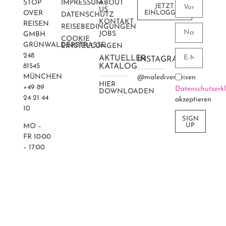
STOP
IMPRESSUM
ABOUT
JETZT
US
OVER
EINLOGGEN
DATENSCHUTZ
KONTAKT
REISEN
REISEBEDINGUNGEN
JOBS
GMBH
COOKIE
GRÜNWALDERSTRASSE 2
EINSTELLUNGEN
48
AKTUELLER
INSTAGRAM
81545
KATALOG
MÜNCHEN
@maledivenreisen
HIER
+49 89
Datenschutzerk
DOWNLOADEN
24 21 44
akzeptieren
10
SIGN
UP
MO –
FR 10:00
– 17:00