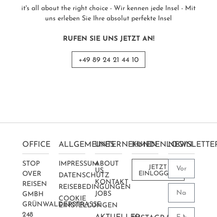
it's all about the right choice - Wir kennen jede Insel - Mit
uns erleben Sie Ihre absolut perfekte Insel
RUFEN SIE UNS JETZT AN!
+49 89 24 21 44 10
OFFICE
ALLGEMEINES
UNTERNEHMEN
KUNDENLOGIN
NEWSLETTE
STOP
IMPRESSUM
ABOUT
JETZT
US
OVER
EINLOGGEN
DATENSCHUTZ
KONTAKT
REISEN
REISEBEDINGUNGEN
JOBS
GMBH
COOKIE
GRÜNWALDERSTRASSE 2
EINSTELLUNGEN
48