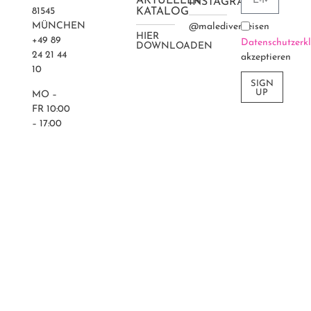
AKTUELLER
INSTAGRAM
81545
KATALOG
MÜNCHEN
@maledivenreisen
HIER
+49 89
Datenschutzerk
DOWNLOADEN
24 21 44
akzeptieren
10
SIGN
UP
MO –
FR 10:00
– 17:00