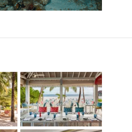
sportliche Aktivität mit tropischem Ambiente. Der
 zu entspannten Matches oder gezieltem Training
ger oder erfahrene Spieler – Tennis bietet eine
m Strandalltag und rundet das vielseitige
angebot des Resorts ideal ab.