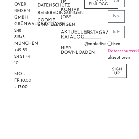
JETZT
US
OVER
EINLOGGEN
DATENSCHUTZ
KONTAKT
REISEN
REISEBEDINGUNGEN
JOBS
GMBH
COOKIE
GRÜNWALDERSTRASSE 2
EINSTELLUNGEN
48
AKTUELLER
INSTAGRAM
81545
KATALOG
MÜNCHEN
@maledivenreisen
HIER
+49 89
Datenschutzerk
DOWNLOADEN
24 21 44
akzeptieren
10
SIGN
UP
MO –
FR 10:00
– 17:00