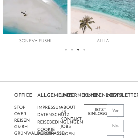
SONEVA FUSHI
ALILA
OFFICE
ALLGEMEINES
UNTERNEHMEN
KUNDENLOGIN
NEWSLETTE
STOP
IMPRESSUM
ABOUT
JETZT
US
OVER
EINLOGGEN
DATENSCHUTZ
KONTAKT
REISEN
REISEBEDINGUNGEN
JOBS
GMBH
COOKIE
GRÜNWALDERSTRASSE 2
EINSTELLUNGEN