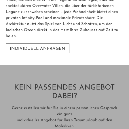
spektakulären Overwater-Villen, die über der türkisfarbenen
Lagune zu schweben scheinen – jede Wohneinheit bietet einen
privaten Infinity-Pool und maximale Privatsphäre. Die
Architektur nutzt das Spiel von Licht und Schatten, um den
Indischen Ozean direkt in das Herz Ihres Zuhauses auf Zeit zu
holen.
INDIVIDUELL ANFRAGEN
KEIN PASSENDES ANGEBOT
DABEI?
Gerne erstellen wir für Sie in einem persönlichen Gespräch
ein ganz
individuelles Angebot für Ihren Traumurlaub auf den
Malediven.