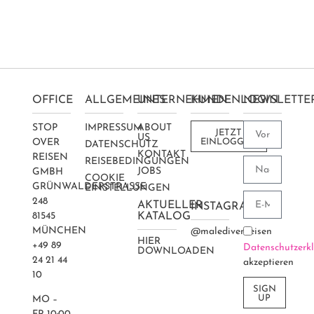
OFFICE
ALLGEMEINES
UNTERNEHMEN
KUNDENLOGIN
NEWSLETTE
STOP
IMPRESSUM
ABOUT
JETZT
US
OVER
EINLOGGEN
DATENSCHUTZ
KONTAKT
REISEN
REISEBEDINGUNGEN
JOBS
GMBH
COOKIE
GRÜNWALDERSTRASSE 2
EINSTELLUNGEN
48
AKTUELLER
INSTAGRAM
81545
KATALOG
MÜNCHEN
@maledivenreisen
HIER
+49 89
Datenschutzerk
DOWNLOADEN
24 21 44
akzeptieren
10
SIGN
UP
MO –