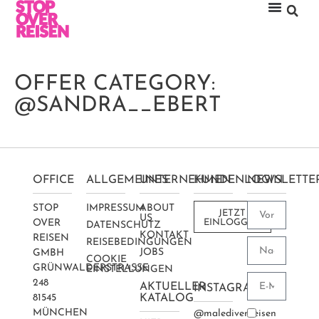
OFFER CATEGORY:
@SANDRA__EBERT
OFFICE
ALLGEMEINES
UNTERNEHMEN
KUNDENLOGIN
NEWSLETTE
STOP
IMPRESSUM
ABOUT
JETZT
US
OVER
EINLOGGEN
DATENSCHUTZ
KONTAKT
REISEN
REISEBEDINGUNGEN
JOBS
GMBH
COOKIE
GRÜNWALDERSTRASSE 2
EINSTELLUNGEN
48
AKTUELLER
INSTAGRAM
81545
KATALOG
MÜNCHEN
@maledivenreisen