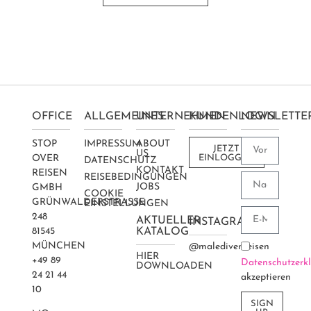
OFFICE
ALLGEMEINES
UNTERNEHMEN
KUNDENLOGIN
NEWSLETTE
STOP
IMPRESSUM
ABOUT
JETZT
US
OVER
EINLOGGEN
DATENSCHUTZ
KONTAKT
REISEN
REISEBEDINGUNGEN
JOBS
GMBH
COOKIE
GRÜNWALDERSTRASSE 2
EINSTELLUNGEN
48
AKTUELLER
INSTAGRAM
81545
KATALOG
MÜNCHEN
@maledivenreisen
HIER
+49 89
Datenschutzerk
DOWNLOADEN
24 21 44
akzeptieren
10
SIGN