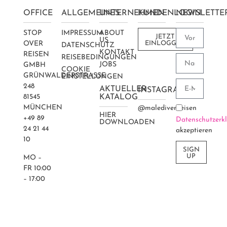
OFFICE
ALLGEMEINES
UNTERNEHMEN
KUNDENLOGIN
NEWSLETTE
STOP
IMPRESSUM
ABOUT
JETZT
US
OVER
EINLOGGEN
DATENSCHUTZ
KONTAKT
REISEN
REISEBEDINGUNGEN
JOBS
GMBH
COOKIE
GRÜNWALDERSTRASSE 2
EINSTELLUNGEN
48
AKTUELLER
INSTAGRAM
81545
KATALOG
MÜNCHEN
@maledivenreisen
HIER
+49 89
Datenschutzerk
DOWNLOADEN
24 21 44
akzeptieren
10
SIGN
UP
MO –
FR 10:00
– 17:00