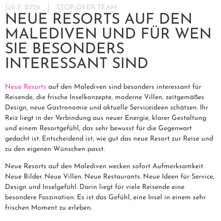
Juli 7, 2026
STOP OVER TEAM
NEUE RESORTS AUF DEN
MALEDIVEN UND FÜR WEN
SIE BESONDERS
INTERESSANT SIND
Neue Resorts
auf den Malediven sind besonders interessant für
Reisende, die frische Inselkonzepte, moderne Villen, zeitgemäßes
Design, neue Gastronomie und aktuelle Serviceideen schätzen. Ihr
Reiz liegt in der Verbindung aus neuer Energie, klarer Gestaltung
und einem Resortgefühl, das sehr bewusst für die Gegenwart
gedacht ist. Entscheidend ist, wie gut das neue Resort zur Reise und
zu den eigenen Wünschen passt.
Neue Resorts auf den Malediven wecken sofort Aufmerksamkeit.
Neue Bilder. Neue Villen. Neue Restaurants. Neue Ideen für Service,
Design und Inselgefühl. Darin liegt für viele Reisende eine
besondere Faszination. Es ist das Gefühl, eine Insel in einem sehr
frischen Moment zu erleben.