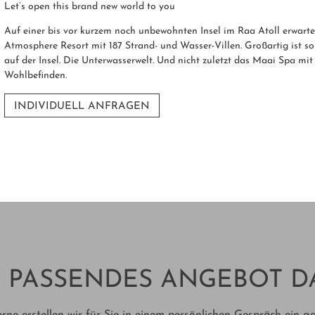
Let’s open this brand new world to you
Auf einer bis vor kurzem noch unbewohnten Insel im Raa Atoll erwarte
Atmosphere Resort mit 187 Strand- und Wasser-Villen. Großartig ist s
auf der Insel. Die Unterwasserwelt. Und nicht zuletzt das Maai Spa m
Wohlbefinden.
INDIVIDUELL ANFRAGEN
 PASSENDES ANGEBOT D
rne erstellen wir für Sie in einem persönlichen Gespräch ein g