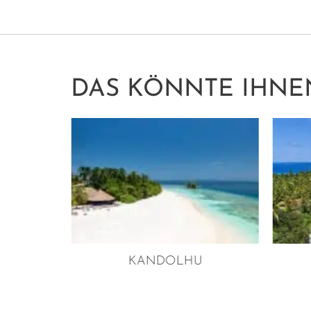
DAS KÖNNTE IHNE
MULI
KANDOLHU