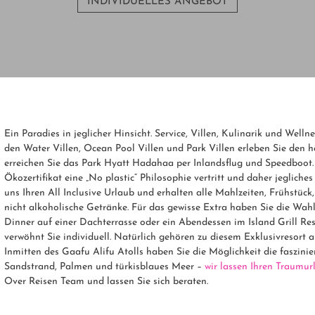
INDIVIDUELLES ANGEBOT
Ein Paradies in jeglicher Hinsicht. Service, Villen, Kulinarik und Welln
den Water Villen, Ocean Pool Villen und Park Villen erleben Sie den
erreichen Sie das Park Hyatt Hadahaa per Inlandsflug und Speedboot. B
Ökozertifikat eine „No plastic“ Philosophie vertritt und daher jegliches
uns Ihren All Inclusive Urlaub und erhalten alle Mahlzeiten, Frühstüc
nicht alkoholische Getränke. Für das gewisse Extra haben Sie die Wa
Dinner auf einer Dachterrasse oder ein Abendessen im Island Grill R
verwöhnt Sie individuell. Natürlich gehören zu diesem Exklusivresort a
Inmitten des Gaafu Alifu Atolls haben Sie die Möglichkeit die faszini
Sandstrand, Palmen und türkisblaues Meer –
wir lassen Ihren Traumur
Over Reisen Team und lassen Sie sich beraten.