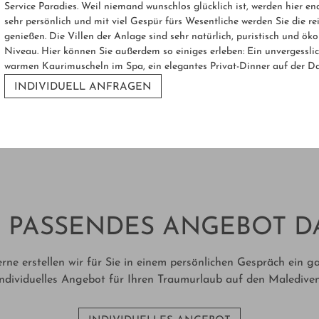
Service Paradies. Weil niemand wunschlos glücklich ist, werden hier end
sehr persönlich und mit viel Gespür fürs Wesentliche werden Sie die r
genießen. Die Villen der Anlage sind sehr natürlich, puristisch und ök
Niveau. Hier können Sie außerdem so einiges erleben: Ein unvergessl
warmen Kaurimuscheln im Spa, ein elegantes Privat-Dinner auf der Dac
INDIVIDUELL ANFRAGEN
 PASSENDES ANGEBOT D
rne erstellen wir für Sie in einem persönlichen Gespräch ein g
individuelles Angebot für Ihren Traumurlaub auf den Malediven