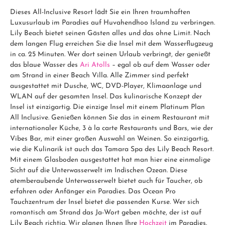
Dieses All-Inclusive Resort lädt Sie ein Ihren traumhaften
Luxusurlaub im Paradies auf Huvahendhoo Island zu verbringen.
Lily Beach bietet seinen Gästen alles und das ohne Limit. Nach
dem langen Flug erreichen Sie die Insel mit dem Wasserflugzeug
in ca. 25 Minuten. Wer dort seinen Urlaub verbringt, der genießt
das blaue Wasser des
Ari Atolls
– egal ob auf dem Wasser oder
am Strand in einer Beach Villa. Alle Zimmer sind perfekt
ausgestattet mit Dusche, WC, DVD-Player, Klimaanlage und
WLAN auf der gesamten Insel. Das kulinarische Konzept der
Insel ist einzigartig. Die einzige Insel mit einem Platinum Plan
All Inclusive. Genießen können Sie das in einem Restaurant mit
internationaler Küche, 3 à la carte Restaurants und Bars, wie der
Vibes Bar, mit einer großen Auswahl an Weinen. So einzigartig,
wie die Kulinarik ist auch das Tamara Spa des Lily Beach Resort.
Mit einem Glasboden ausgestattet hat man hier eine einmalige
Sicht auf die Unterwasserwelt im Indischen Ozean. Diese
atemberaubende Unterwasserwelt bietet auch für Taucher, ob
erfahren oder Anfänger ein Paradies. Das Ocean Pro
Tauchzentrum der Insel bietet die passenden Kurse. Wer sich
romantisch am Strand das Ja-Wort geben möchte, der ist auf
Lily Beach richtig. Wir planen Ihnen Ihre
Hochzeit
im Paradies.