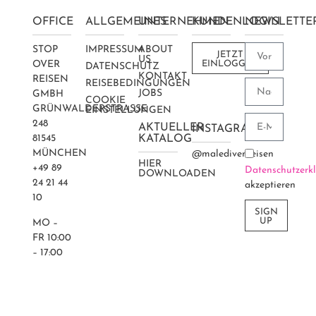
OFFICE
ALLGEMEINES
UNTERNEHMEN
KUNDENLOGIN
NEWSLETTE
STOP
IMPRESSUM
ABOUT
JETZT
US
OVER
EINLOGGEN
DATENSCHUTZ
KONTAKT
REISEN
REISEBEDINGUNGEN
JOBS
GMBH
COOKIE
GRÜNWALDERSTRASSE 2
EINSTELLUNGEN
48
AKTUELLER
INSTAGRAM
81545
KATALOG
MÜNCHEN
@maledivenreisen
HIER
+49 89
Datenschutzerk
DOWNLOADEN
24 21 44
akzeptieren
10
SIGN
UP
MO –
FR 10:00
– 17:00