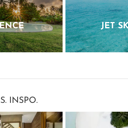
JET SKI EXPERIE
> mehr <
Spüren Sie die ungebändigte Energie des Ozeans, wenn
S. INSPO.
über das kristallklare Wasser der Malediven gleiten. Die
s
Wellen, der Wind trägt den salzigen Duft des Meeres –
he
Tempo.