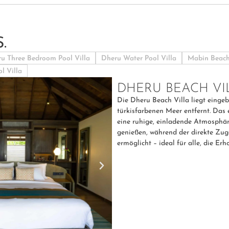
.
u Three Bedroom Pool Villa
Dheru Water Pool Villa
Mabin Beach
l Villa
DHERU BEACH VI
Die Dheru Beach Villa liegt eingeb
türkisfarbenen Meer entfernt. Das 
eine ruhige, einladende Atmosphäre
genießen, während der direkte Z
ermöglicht – ideal für alle, die Er