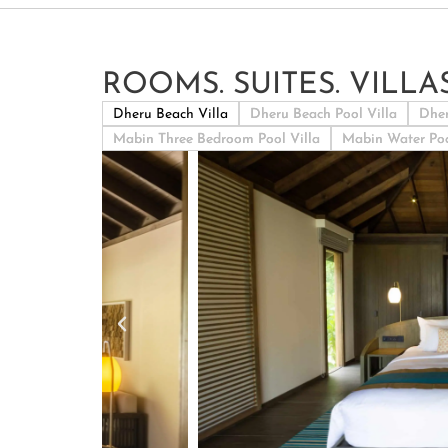
ROOMS. SUITES. VILLAS
Dheru Beach Villa
Dheru Beach Pool Villa
Dher
Mabin Three Bedroom Pool Villa
Mabin Water Poo