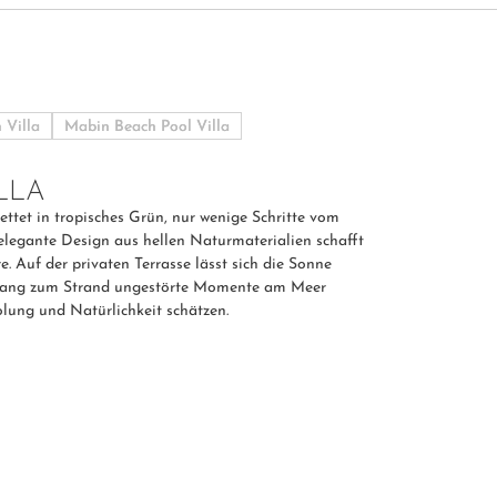
 Villa
Mabin Beach Pool Villa
LLA
ettet in tropisches Grün, nur wenige Schritte vom
elegante Design aus hellen Naturmaterialien schafft
. Auf der privaten Terrasse lässt sich die Sonne
ugang zum Strand ungestörte Momente am Meer
holung und Natürlichkeit schätzen.