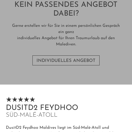
KEIN PASSENDES ANGEBOT
DABEI?
Gerne erstellen wir für Sie in einem persönlichen Gespräch
ein ganz
individuelles Angebot für Ihren Traumurlaub auf den
Malediven.
INDIVIDUELLES ANGEBOT
DUSITD2 FEYDHOO
SÜD-MALÉ-ATOLL
DusitD2 Feydhoo Maldives liegt im Süd-Malé-Atoll und