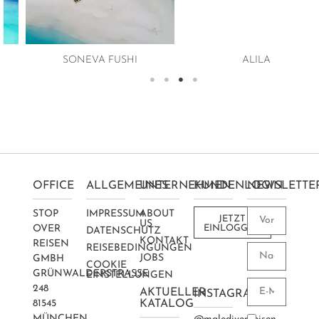
SONEVA FUSHI
ALILA
OFFICE
ALLGEMEINES
UNTERNEHMEN
KUNDENLOGIN
NEWSLETTE
STOP
IMPRESSUM
ABOUT
JETZT
US
OVER
EINLOGGEN
DATENSCHUTZ
KONTAKT
REISEN
REISEBEDINGUNGEN
JOBS
GMBH
COOKIE
GRÜNWALDERSTRASSE 2
EINSTELLUNGEN
48
AKTUELLER
INSTAGRAM
81545
KATALOG
MÜNCHEN