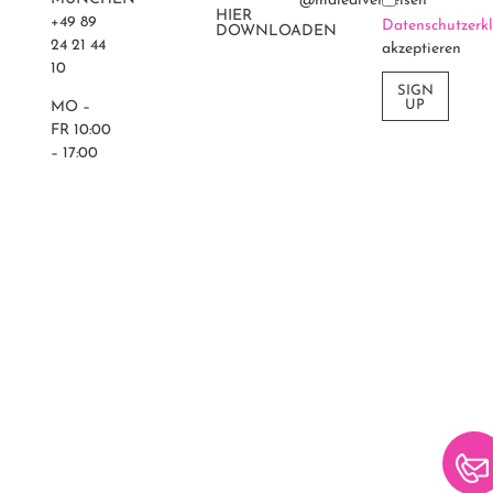
@maledivenreisen
HIER
+49 89
Datenschutzerk
DOWNLOADEN
24 21 44
akzeptieren
10
SIGN
UP
MO –
FR 10:00
– 17:00