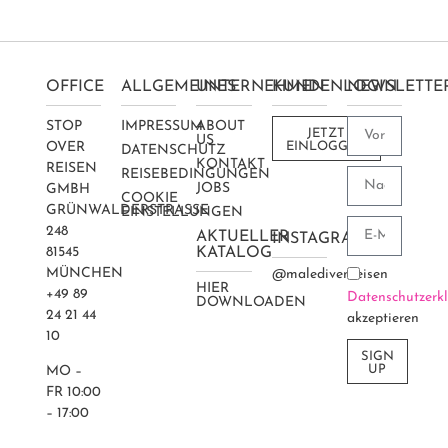
OFFICE
ALLGEMEINES
UNTERNEHMEN
KUNDENLOGIN
NEWSLETTE
STOP
IMPRESSUM
ABOUT
JETZT
US
OVER
EINLOGGEN
DATENSCHUTZ
KONTAKT
REISEN
REISEBEDINGUNGEN
JOBS
GMBH
COOKIE
GRÜNWALDERSTRASSE 2
EINSTELLUNGEN
48
AKTUELLER
INSTAGRAM
81545
KATALOG
MÜNCHEN
@maledivenreisen
HIER
+49 89
Datenschutzerk
DOWNLOADEN
24 21 44
akzeptieren
10
SIGN
UP
MO –
FR 10:00
– 17:00