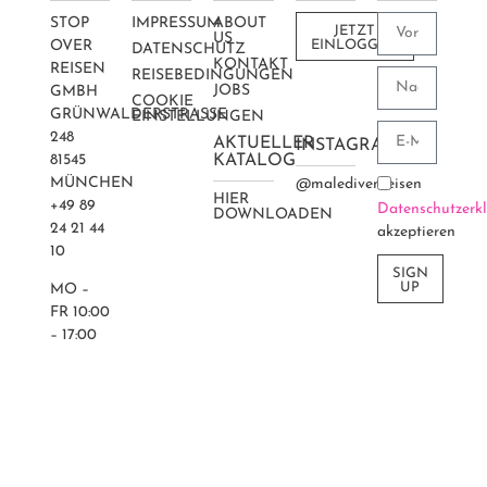
STOP
IMPRESSUM
ABOUT
JETZT
US
OVER
EINLOGGEN
DATENSCHUTZ
KONTAKT
REISEN
REISEBEDINGUNGEN
JOBS
GMBH
COOKIE
GRÜNWALDERSTRASSE 2
EINSTELLUNGEN
48
AKTUELLER
INSTAGRAM
81545
KATALOG
MÜNCHEN
@maledivenreisen
HIER
+49 89
Datenschutzerk
DOWNLOADEN
24 21 44
akzeptieren
10
SIGN
UP
MO –
FR 10:00
– 17:00