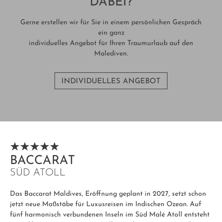
DABEI?
Gerne erstellen wir für Sie in einem persönlichen Gespräch
ein ganz
individuelles Angebot für Ihren Traumurlaub auf den
Malediven.
INDIVIDUELLES ANGEBOT
BACCARAT
SÜD ATOLL
Das Baccarat Maldives, Eröffnung geplant in 2027, setzt schon
jetzt neue Maßstäbe für Luxusreisen im Indischen Ozean. Auf
fünf harmonisch verbundenen Inseln im Süd Malé Atoll entsteht