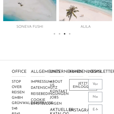
SONEVA FUSHI
ALILA
OFFICE
ALLGEMEINES
UNTERNEHMEN
KUNDENLOGIN
NEWSLETTE
STOP
IMPRESSUM
ABOUT
JETZT
US
OVER
EINLOGGEN
DATENSCHUTZ
KONTAKT
REISEN
REISEBEDINGUNGEN
JOBS
GMBH
COOKIE
GRÜNWALDERSTRASSE 2
EINSTELLUNGEN
48
AKTUELLER
INSTAGRAM
81545
KATALOG