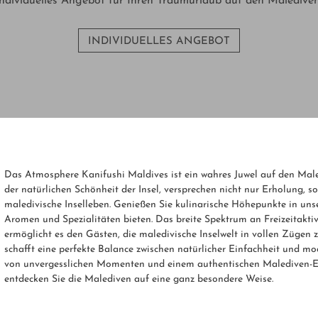
individuelles Angebot für Ihren Traumurlaub auf den Malediven
INDIVIDUELLES ANGEBOT
Das Atmosphere Kanifushi Maldives ist ein wahres Juwel auf den Mal
der natürlichen Schönheit der Insel, versprechen nicht nur Erholung, s
maledivische Inselleben. Genießen Sie kulinarische Höhepunkte in unser
Aromen und Spezialitäten bieten. Das breite Spektrum an Freizeitaktiv
ermöglicht es den Gästen, die maledivische Inselwelt in vollen Züge
schafft eine perfekte Balance zwischen natürlicher Einfachheit und mo
von unvergesslichen Momenten und einem authentischen Malediven-Erle
entdecken Sie die Malediven auf eine ganz besondere Weise.