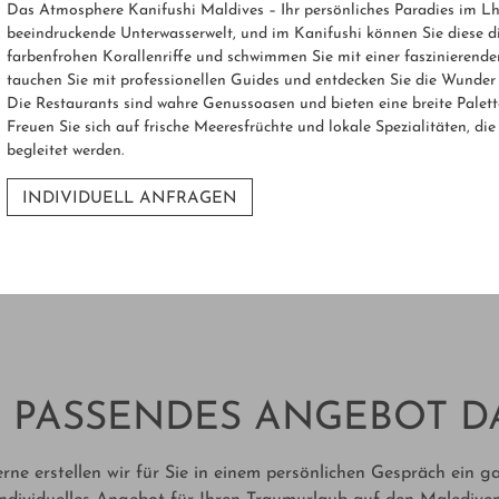
Das Atmosphere Kanifushi Maldives – Ihr persönliches Paradies im Lha
beeindruckende Unterwasserwelt, und im Kanifushi können Sie diese dir
farbenfrohen Korallenriffe und schwimmen Sie mit einer faszinierend
tauchen Sie mit professionellen Guides und entdecken Sie die Wunder
Die Restaurants sind wahre Genussoasen und bieten eine breite Palette
Freuen Sie sich auf frische Meeresfrüchte und lokale Spezialitäten, 
begleitet werden.
INDIVIDUELL ANFRAGEN
 PASSENDES ANGEBOT D
rne erstellen wir für Sie in einem persönlichen Gespräch ein g