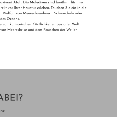
viyani Atoll. Die Malediven sind berühmt für ihre
ekt vor Ihrer Haustür erleben. Tauchen Sie ein in die
en Vielfalt von Meeresbewohnern. Schnorcheln oder
 des Ozeans.
 von kulinarischen Köstlichkeiten aus aller Welt.
die von Meeresbrise und dem Rauschen der Wellen
ABEI?
anz