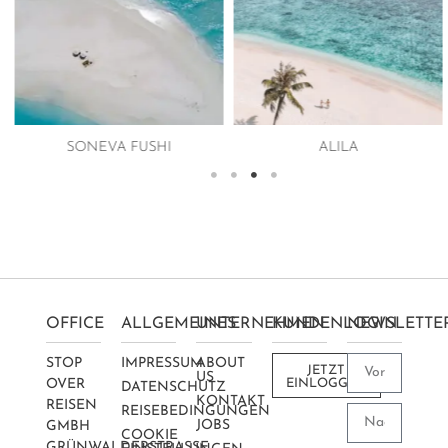
SONEVA FUSHI
ALILA
OFFICE
ALLGEMEINES
UNTERNEHMEN
KUNDENLOGIN
NEWSLETTE
STOP
IMPRESSUM
ABOUT
JETZT
US
OVER
EINLOGGEN
DATENSCHUTZ
KONTAKT
REISEN
REISEBEDINGUNGEN
JOBS
GMBH
COOKIE
GRÜNWALDERSTRASSE 2