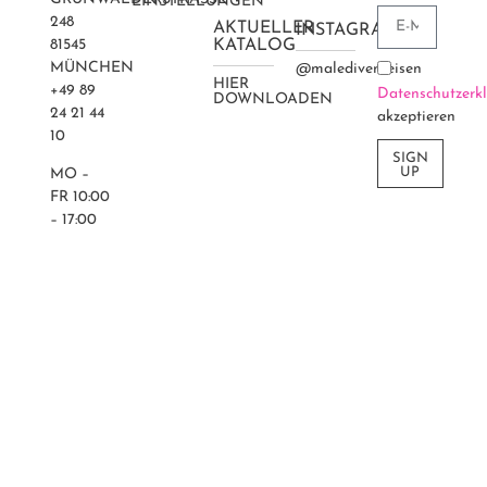
EINSTELLUNGEN
48
AKTUELLER
INSTAGRAM
81545
KATALOG
MÜNCHEN
@maledivenreisen
HIER
+49 89
Datenschutzerk
DOWNLOADEN
24 21 44
akzeptieren
10
SIGN
UP
MO –
FR 10:00
– 17:00