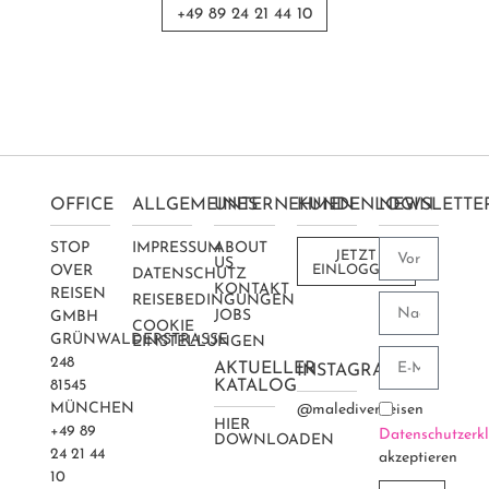
+49 89 24 21 44 10
OFFICE
ALLGEMEINES
UNTERNEHMEN
KUNDENLOGIN
NEWSLETTE
STOP
IMPRESSUM
ABOUT
JETZT
US
OVER
EINLOGGEN
DATENSCHUTZ
KONTAKT
REISEN
REISEBEDINGUNGEN
JOBS
GMBH
COOKIE
GRÜNWALDERSTRASSE 2
EINSTELLUNGEN
48
AKTUELLER
INSTAGRAM
81545
KATALOG
MÜNCHEN
@maledivenreisen
HIER
+49 89
Datenschutzerk
DOWNLOADEN
24 21 44
akzeptieren
10