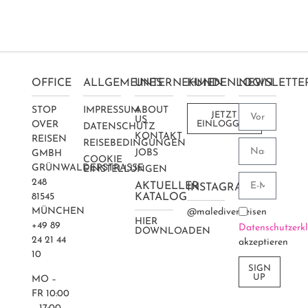
OFFICE
ALLGEMEINES
UNTERNEHMEN
KUNDENLOGIN
NEWSLETTE
STOP
IMPRESSUM
ABOUT
JETZT
US
OVER
EINLOGGEN
DATENSCHUTZ
KONTAKT
REISEN
REISEBEDINGUNGEN
JOBS
GMBH
COOKIE
GRÜNWALDERSTRASSE 2
EINSTELLUNGEN
48
AKTUELLER
INSTAGRAM
81545
KATALOG
MÜNCHEN
@maledivenreisen
HIER
+49 89
Datenschutzerk
DOWNLOADEN
24 21 44
akzeptieren
10
SIGN
UP
MO –
FR 10:00