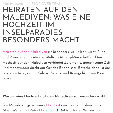
Mai 19, 2026
STOP OVER TEAM
HEIRATEN AUF DEN
MALEDIVEN: WAS EINE
HOCHZEIT IM
INSELPARADIES
BESONDERS MACHT
Heiraten auf den Malediven
ist besonders, weil Meer, Licht, Ruhe
und Resorterlebnis eine persönliche Atmosphäre schaffen. Eine
Hochzeit auf den Malediven verbindet Zeremonie, gemeinsame Zeit
und Honeymoon direkt am Ort des Erlebnisses. Entscheidend ist die
passende Insel, damit Kulisse, Service und Reisegefühl zum Paar
passen.
Warum eine Hochzeit auf den Malediven so besonders wirkt
Die Malediven geben einer
Hochzeit
einen klaren Rahmen aus
Meer, Weite und Ruhe. Heller Sand, türkisfarbenes Wasser und