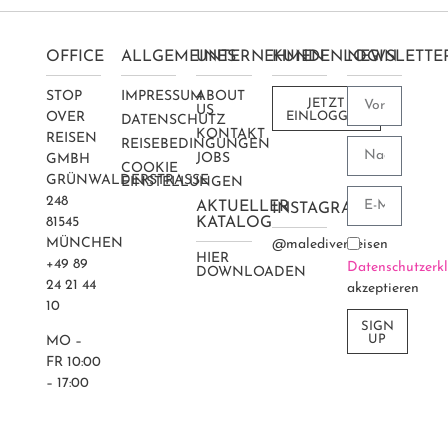
OFFICE
ALLGEMEINES
UNTERNEHMEN
KUNDENLOGIN
NEWSLETTE
STOP
IMPRESSUM
ABOUT
JETZT
US
OVER
EINLOGGEN
DATENSCHUTZ
KONTAKT
REISEN
REISEBEDINGUNGEN
JOBS
GMBH
COOKIE
GRÜNWALDERSTRASSE 2
EINSTELLUNGEN
48
AKTUELLER
INSTAGRAM
81545
KATALOG
MÜNCHEN
@maledivenreisen
HIER
+49 89
Datenschutzerk
DOWNLOADEN
24 21 44
akzeptieren
10
SIGN
UP
MO –
FR 10:00
– 17:00