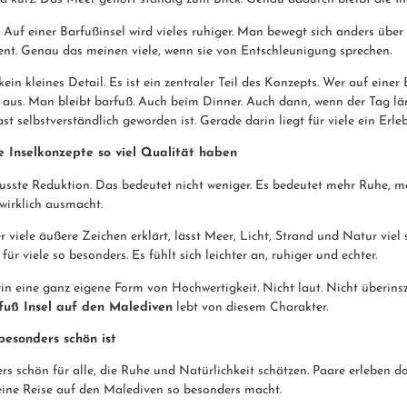
 Auf einer Barfußinsel wird vieles ruhiger. Man bewegt sich anders über
ent. Genau das meinen viele, wenn sie von Entschleunigung sprechen.
in kleines Detail. Es ist ein zentraler Teil des Konzepts. Wer auf einer B
aus. Man bleibt barfuß. Auch beim Dinner. Auch dann, wenn der Tag lä
t selbstverständlich geworden ist. Gerade darin liegt für viele ein Erleb
 Inselkonzepte so viel Qualität haben
usste Reduktion. Das bedeutet nicht weniger. Es bedeutet mehr Ruhe, m
wirklich ausmacht.
ber viele äußere Zeichen erklärt, lässt Meer, Licht, Strand und Natur viel
ür viele so besonders. Es fühlt sich leichter an, ruhiger und echter.
in eine ganz eigene Form von Hochwertigkeit. Nicht laut. Nicht überins
fuß Insel auf den Malediven
lebt von diesem Charakter.
besonders schön ist
ers schön für alle, die Ruhe und Natürlichkeit schätzen. Paare erleben d
eine Reise auf den Malediven so besonders macht.