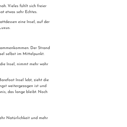
h. Vieles fühlt sich freier
at etwas sehr Echtes.
tdessen eine Insel, auf der
Luxus.
 zusammenkommen. Der Strand
el selbst im Mittelpunkt.
 die Insel, nimmt mehr wahr
arefoot Insel lebt, zieht die
ngst weitergezogen ist und
bnis, das lange bleibt. Noch
ehr Natürlichkeit und mehr