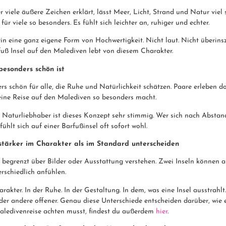
ber viele äußere Zeichen erklärt, lässt Meer, Licht, Strand und Natur viel
ür viele so besonders. Es fühlt sich leichter an, ruhiger und echter.
in eine ganz eigene Form von Hochwertigkeit. Nicht laut. Nicht überins
rfuß Insel auf den Malediven lebt von diesem Charakter.
besonders schön ist
ers schön für alle, die Ruhe und Natürlichkeit schätzen. Paare erleben d
eine Reise auf den Malediven so besonders macht.
Naturliebhaber ist dieses Konzept sehr stimmig. Wer sich nach Abstand
fühlt sich auf einer Barfußinsel oft sofort wohl.
stärker im Charakter als im Standard unterscheiden
r begrenzt über Bilder oder Ausstattung verstehen. Zwei Inseln können 
erschiedlich anfühlen.
rakter. In der Ruhe. In der Gestaltung. In dem, was eine Insel ausstrahl
er andere offener. Genau diese Unterschiede entscheiden darüber, wie ei
aledivenreise achten musst, findest du außerdem
hier
.