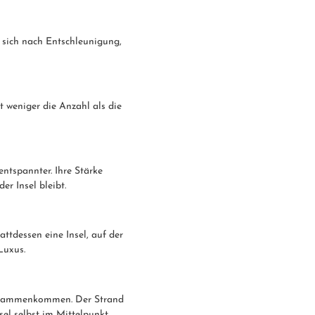
 sich nach Entschleunigung,
t weniger die Anzahl als die
entspannter. Ihre Stärke
er Insel bleibt.
tdessen eine Insel, auf der
Luxus.
 zusammenkommen. Der Strand
el selbst im Mittelpunkt.