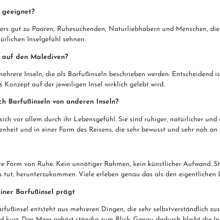
n geeignet?
ers gut zu Paaren, Ruhesuchenden, Naturliebhabern und Menschen, die
rlichen Inselgefühl sehnen.
n auf den Malediven?
ehrere Inseln, die als Barfußinseln beschrieben werden. Entscheidend is
 Konzept auf der jeweiligen Insel wirklich gelebt wird.
ch Barfußinseln von anderen Inseln?
ich vor allem durch ihr Lebensgefühl. Sie sind ruhiger, natürlicher und 
nheit und in einer Form des Reisens, die sehr bewusst und sehr nah an d
 Form von Ruhe. Kein unnötiger Rahmen, kein künstlicher Aufwand. Stat
es tut, herunterzukommen. Viele erleben genau das als den eigentlichen 
iner Barfußinsel prägt
Barfußinsel entsteht aus mehreren Dingen, die sehr selbstverständlich
d kurz. Das Meer gehört ständig zum Blick. Genau dadurch bleibt die Ins