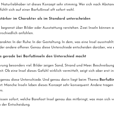
Naturliebhaber ist dieses Konzept sehr stimmig. Wer sich nach Abstand
fühlt sich auf einer Barfußinsel oft sofort wohl.
stärker im Charakter als im Standard unterscheiden
r begrenzt über Bilder oder Ausstattung verstehen. Zwei Inseln können 
erschiedlich anfühlen.
rakter. In der Ruhe. In der Gestaltung. In dem, was eine Insel ausstrahl
er andere offener. Genau diese Unterschiede entscheiden darüber, wie ei
s gerade bei Barfußinseln den Unterschied macht
hrung besonders viel. Bilder zeigen Sand, Strand und Meer. Beschreibun
it. Ob eine Insel dieses Gefühl wirklich vermittelt, zeigt sich aber erst 
nau diese Unterschiede. Und genau darin liegt beim Thema
Barfußi
rt. Manche Inseln leben dieses Konzept sehr konsequent. Andere tragen
s.
issen sofort, welche Barefoot Insel genau das mitbringt, was man sich v
n der Entscheidung.