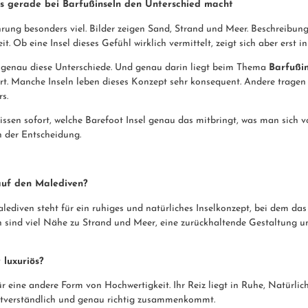
s gerade bei Barfußinseln den Unterschied macht
hrung besonders viel. Bilder zeigen Sand, Strand und Meer. Beschreibun
it. Ob eine Insel dieses Gefühl wirklich vermittelt, zeigt sich aber erst 
genau diese Unterschiede. Und genau darin liegt beim Thema
Barfußi
rt. Manche Inseln leben dieses Konzept sehr konsequent. Andere tragen
s.
issen sofort, welche Barefoot Insel genau das mitbringt, was man sich v
n der Entscheidung.
 auf den Malediven?
lediven steht für ein ruhiges und natürliches Inselkonzept, bei dem das
h sind viel Nähe zu Strand und Meer, eine zurückhaltende Gestaltung u
 luxuriös?
ür eine andere Form von Hochwertigkeit. Ihr Reiz liegt in Ruhe, Natürli
lbstverständlich und genau richtig zusammenkommt.