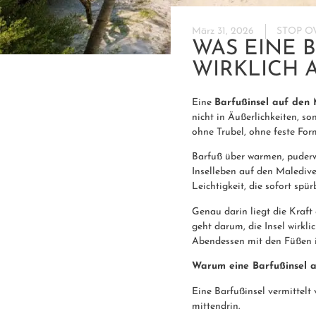
März 31, 2026
STOP O
WAS EINE 
IRKLICH A
Eine
Barfußinsel auf den
nicht in Äußerlichkeiten, s
ohne Trubel, ohne feste For
Barfuß über warmen, puderw
Inselleben auf den Maledive
Leichtigkeit, die sofort spür
Genau darin liegt die Kraft
geht darum, die Insel wirkl
Abendessen mit den Füßen 
Warum eine Barfußinsel a
Eine Barfußinsel vermittelt
mittendrin.