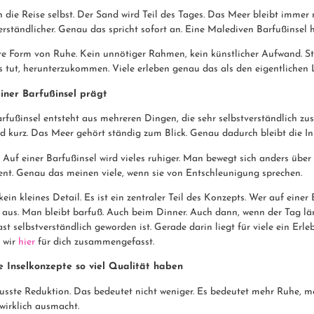
die Reise selbst. Der Sand wird Teil des Tages. Das Meer bleibt immer na
erständlicher. Genau das spricht sofort an. Eine Malediven Barfußinsel h
 Form von Ruhe. Kein unnötiger Rahmen, kein künstlicher Aufwand. Stat
es tut, herunterzukommen. Viele erleben genau das als den eigentlichen 
iner Barfußinsel prägt
Barfußinsel entsteht aus mehreren Dingen, die sehr selbstverständlich
d kurz. Das Meer gehört ständig zum Blick. Genau dadurch bleibt die Ins
 Auf einer Barfußinsel wird vieles ruhiger. Man bewegt sich anders über
ent. Genau das meinen viele, wenn sie von Entschleunigung sprechen.
in kleines Detail. Es ist ein zentraler Teil des Konzepts. Wer auf einer B
aus. Man bleibt barfuß. Auch beim Dinner. Auch dann, wenn der Tag lä
t selbstverständlich geworden ist. Gerade darin liegt für viele ein Erle
 wir
hier
für dich zusammengefasst.
 Inselkonzepte so viel Qualität haben
usste Reduktion. Das bedeutet nicht weniger. Es bedeutet mehr Ruhe, m
wirklich ausmacht.