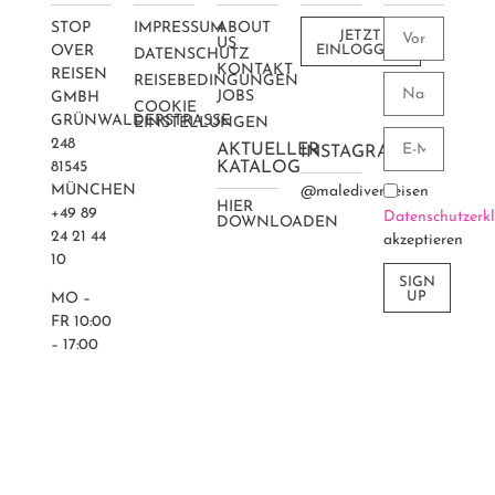
STOP
IMPRESSUM
ABOUT
JETZT
US
OVER
EINLOGGEN
DATENSCHUTZ
KONTAKT
REISEN
REISEBEDINGUNGEN
JOBS
GMBH
COOKIE
GRÜNWALDERSTRASSE 2
EINSTELLUNGEN
48
AKTUELLER
INSTAGRAM
81545
KATALOG
MÜNCHEN
@maledivenreisen
HIER
+49 89
Datenschutzerk
DOWNLOADEN
24 21 44
akzeptieren
10
SIGN
UP
MO –
FR 10:00
– 17:00